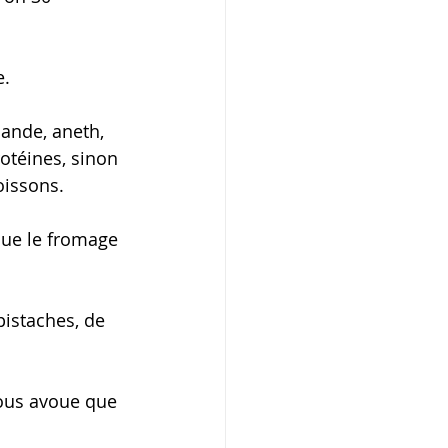
e.
ande, aneth, 
rotéines, sinon 
oissons.
que le fromage 
istaches, de 
vous avoue que 