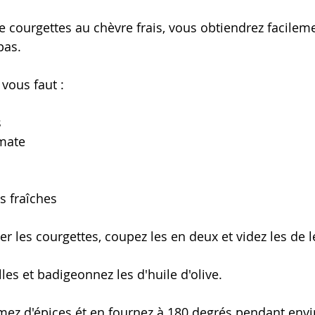
de courgettes au chèvre frais, vous obtiendrez facilem
pas.
vous faut :
s
omate
s fraîches
 les courgettes, coupez les en deux et videz les de l
lles et badigeonnez les d'huile d'olive.
ez d'épices ét en fournez à 180 degrés pendant envi