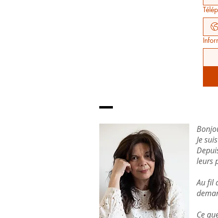
Télé
Info
Bonjo
Je sui
Depuis
leurs 
Au fil
demand
Ce que