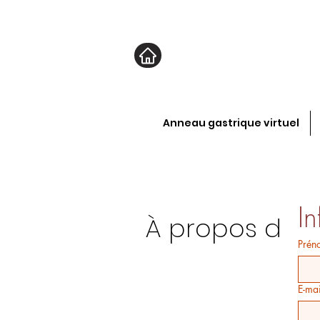
Anneau gastrique virtuel
I
À propos de 
Prén
E-mai