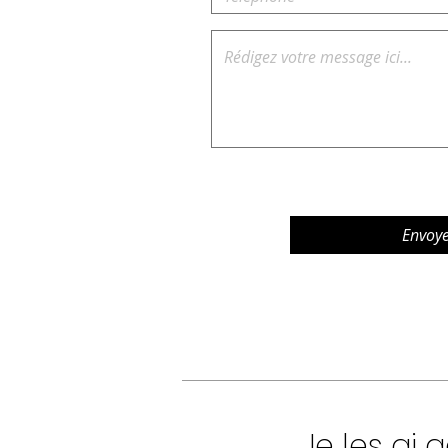
Envoy
Je les a