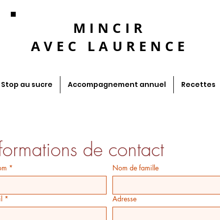
MINCIR
AVEC
LAURENCE
Stop au sucre
Accompagnement annuel
Recettes
nformations de contact
Laurence Perchard
om
*
Nom de famille
l
*
Adresse