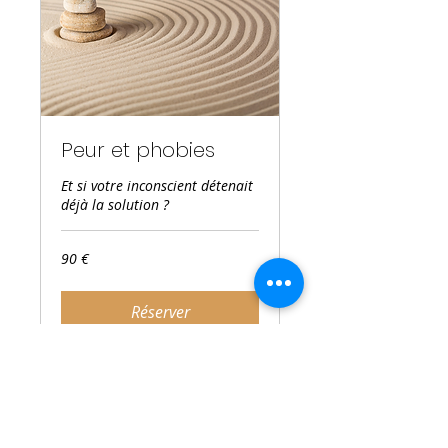
Peur et phobies
Et si votre inconscient détenait
déjà la solution ?
90
90 €
euros
Réserver
Laurence Perchard