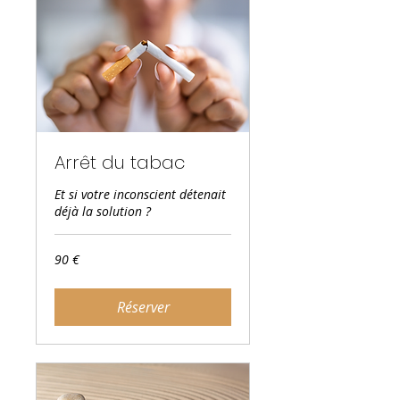
Arrêt du tabac
Et si votre inconscient détenait
déjà la solution ?
90
90 €
euros
Réserver